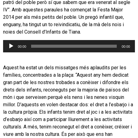
patró del poble però sí que sabem que era venerat al segle
IV”. Amb aquestes paraules ha començat la Festa Major
2014 per als més petits del poble. Un pregó infantil que,
enguany, ha tingut un to reivindicatiu, de la mà dels nois i
noies del Consell d’Infants de Tiana.
Reproductor
00:00
00:00
d'àudio
Aquest ha estat un dels missatges més aplaudits per les
famílies, concentrades a la plaça: “Aquest any hem dedicat
gran part de les nostres trobades a conèixer i difondre els
drets dels infants, reconeguts per la majoria de països del
món i que serveixen perquè els nens i les nenes visquin
millor. D’aquests en volen destacar dos: el dret a l’esbarjo i a
la cultura pròpia. Els infants tenim dret al joc i a les activitats
d’esbarjo així com a participar lliurement a les activitats
culturals. A més, tenim reconegut el dret a conèixer, créixer i
viure amb la nostra cultura. És per això que ens han