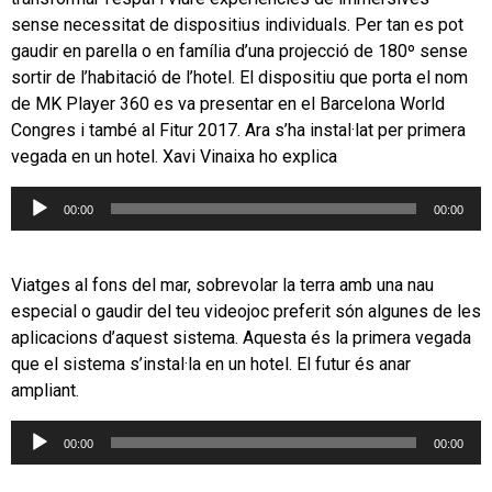
sense necessitat de dispositius individuals. Per tan es pot
gaudir en parella o en família d’una projecció de 180º sense
sortir de l’habitació de l’hotel. El dispositiu que porta el nom
de MK Player 360 es va presentar en el Barcelona World
Congres i també al Fitur 2017. Ara s’ha instal·lat per primera
vegada en un hotel. Xavi Vinaixa ho explica
Reproductor
00:00
00:00
d'àudio
Viatges al fons del mar, sobrevolar la terra amb una nau
especial o gaudir del teu videojoc preferit són algunes de les
aplicacions d’aquest sistema. Aquesta és la primera vegada
que el sistema s’instal·la en un hotel. El futur és anar
ampliant.
Reproductor
00:00
00:00
d'àudio