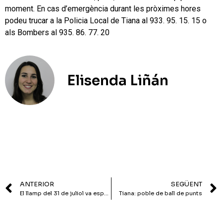
moment. En cas d’emergència durant les pròximes hores
podeu trucar a la Policia Local de Tiana al 933. 95. 15. 15 o
als Bombers al 935. 86. 77. 20
Elisenda Liñán
ANTERIOR
SEGÜENT
El llamp del 31 de juliol va espatllar els principals equips de Ràdio Tiana
Tiana: poble de ball de punts