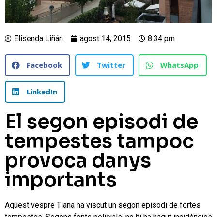
Elisenda Liñán
agost 14, 2015
8:34 pm
Facebook
Twitter
WhatsApp
LinkedIn
El segon episodi de
tempestes tampoc
provoca danys
importants
Aquest vespre Tiana ha viscut un segon episodi de fortes
tempestes. Segons fonts policials, no hi ha hagut incidències