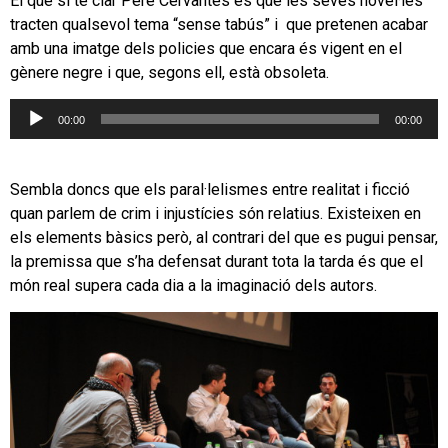
El que si té clar Pere Cervantes és que les seves novel·les
tracten qualsevol tema “sense tabús” i que pretenen acabar
amb una imatge dels policies que encara és vigent en el
gènere negre i que, segons ell, està obsoleta.
Reproductor
00:00
00:00
d'àudio
Sembla doncs que els paral·lelismes entre realitat i ficció
quan parlem de crim i injustícies són relatius. Existeixen en
els elements bàsics però, al contrari del que es pugui pensar,
la premissa que s’ha defensat durant tota la tarda és que el
món real supera cada dia a la imaginació dels autors.