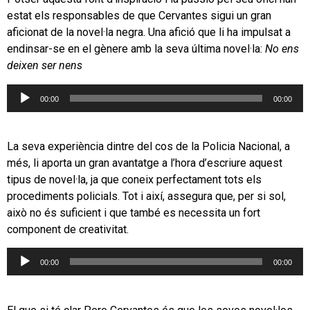
estat els responsables de que Cervantes sigui un gran
aficionat de la novel·la negra. Una afició que li ha impulsat a
endinsar-se en el gènere amb la seva última novel·la:
No ens
deixen ser nens
Reproductor
00:00
00:00
d'àudio
La seva experiència dintre del cos de la Policia Nacional, a
més, li aporta un gran avantatge a l’hora d’escriure aquest
tipus de novel·la, ja que coneix perfectament tots els
procediments policials. Tot i així, assegura que, per si sol,
això no és suficient i que també es necessita un fort
component de creativitat.
Reproductor
00:00
00:00
d'àudio