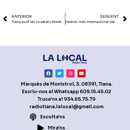
ANTERIOR
SEGÜENT
Tiana acull les novetats literàries més negres de l’any
L’edició més internacional del Tiana Negra tanca amb rècord d’assistència
Marquès de Monistrol, 3. 08391, Tiana.
Escriu-nos al Whatsapp
609.16.45.02
Truca’ns al
934.65.75.79
radiotiana.lalocal@gmail.com
Escolta'ns
Mira'ns