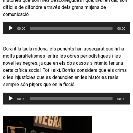
històries que són més desconegudes i que, avui en dia, són
difícils de difondre a través dels grans mitjans de
comunicació.
Reproductor
00:00
00:00
d'àudio
Durant la taula rodona, els ponents han assegurat que hi ha
molts paral·lelismes entre les obres periodístiques i les
novel·les negres, ja que en els dos casos s’intenta fer una
certa crítica social. Tot i així, Borràs considera que els crims
o les injustícies que es denuncien en les històries reals
sempre són pitjors que en la ficció.
Reproductor
00:00
00:00
d'àudio