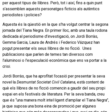
per aquest tipus de llibres. Però, tot i així, fins a quin punt
s’assemblen aquests personatges ficticis als autèntics
periodistes i policies?
Aquesta és la qüestió en la que s’ha volgut centrar la segona
jornada del Tiana Negra. En primer lloc, amb una taula rodona
dedicada al periodisme d’investigació, on Jordi Borràs,
Gemma Garcia, Laura de Andrés i Federico Vázquez han
pogut presentar els seus llibres de no ficció. Unes
publicacions que parlen de temes tan diversos com
l’aluminosi o l’especulació econòmica que ens va portar a la
crisi.
Jordi Borràs, que ha aprofitat l’ocasió per presentar la seva
novel·la
Desmuntat Societat Civil Catalana
, està content de
què els llibres de no ficció comencin a gaudir del seu propi
espai en els festivals de literatura. Per la seva banda, creu
que és “una manera molt intel·ligent d’ampliar el Tiana Negra”,
ja que suposa una bona eina de promoció per algunes