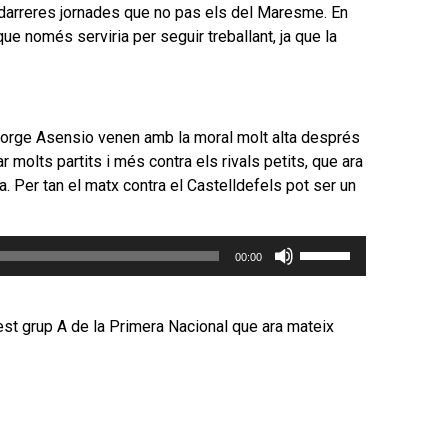
incrementar
es darreres jornades que no pas els del Maresme. En
o
e només serviria per seguir treballant, ja que la
disminuir
el
volum.
de Jorge Asensio venen amb la moral molt alta després
ar molts partits i més contra els rivals petits, que ara
a. Per tan el matx contra el Castelldefels pot ser un
Feu
00:00
servir
les
tecles
st grup A de la Primera Nacional que ara mateix
de
fletxa
cap
amunt/cap
avall