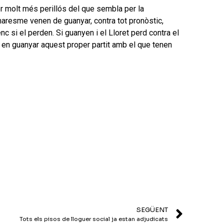
per
r molt més perillós del que sembla per la
incrementar
 maresme venen de guanyar, contra tot pronòstic,
o
enc si el perden. Si guanyen i el Lloret perd contra el
disminuir
en en guanyar aquest proper partit amb el que tenen
el
volum.
SEGÜENT
Tots els pisos de lloguer social ja estan adjudicats