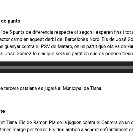
 de punts
 de 5 punts de diferencia respecte al segon i esperen fins i tot
factor camp en aquest derbi del Barcelonès Nord. Els de José Gó
uanyar contra el PSV de Mataró, en un partit que els va deixar a
a. José Gómez té clar que serà un partit en que es podrien treure
de tercera catalana es jugarà al Municipal de Tiana.
cte
uet Tiana. Els de Ramon Pla se la juguen contra el Cabrera en un 
tenen marge per l’error. Els dos arriben a aquest enfrontament sa