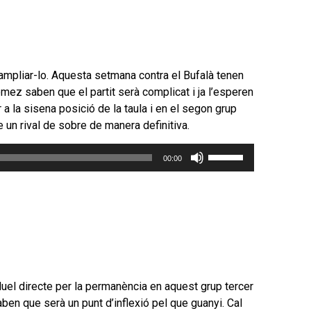
 ampliar-lo. Aquesta setmana contra el Bufalà tenen
mez saben que el partit serà complicat i ja l’esperen
 la sisena posició de la taula i en el segon grup
 un rival de sobre de manera definitiva.
Feu
00:00
servir
les
tecles
de
fletxa
cap
amunt/cap
avall
duel directe per la permanència en aquest grup tercer
per
ben que serà un punt d’inflexió pel que guanyi. Cal