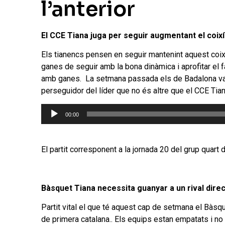
l’anterior
El CCE Tiana juga per seguir augmentant el coixí
Els tianencs pensen en seguir mantenint aquest coixí
ganes de seguir amb la bona dinàmica i aprofitar el 
amb ganes. La setmana passada els de Badalona van g
perseguidor del líder que no és altre que el CCE Tian
Reproductor
00:00
d'àudio
El partit corresponent a la jornada 20 del grup quart 
Bàsquet Tiana necessita guanyar a un rival dire
Partit vital el que té aquest cap de setmana el Bàsq
de primera catalana.. Els equips estan empatats i no 