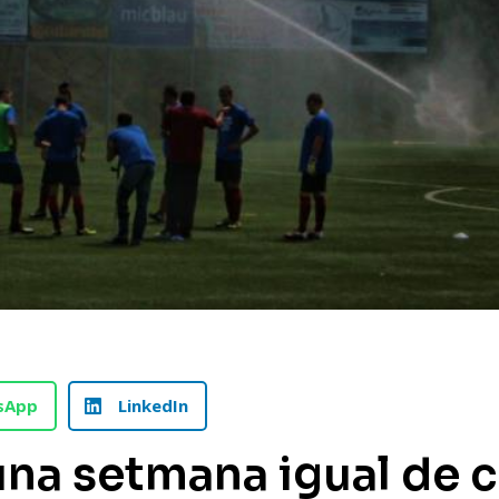
sApp
LinkedIn
una setmana igual de