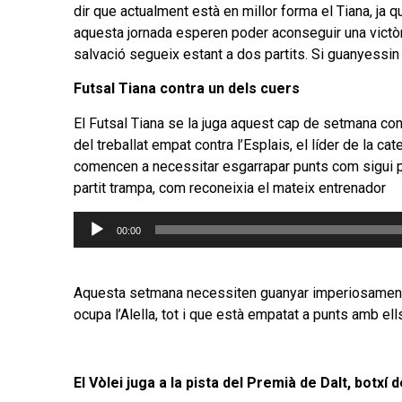
dir que actualment està en millor forma el Tiana, ja 
aquesta jornada esperen poder aconseguir una victòria
salvació segueix estant a dos partits. Si guanyessin 
Futsal Tiana contra un dels cuers
El Futsal Tiana se la juga aquest cap de setmana con
del treballat empat contra l’Esplais, el líder de la cat
comencen a necessitar esgarrapar punts com sigui per 
partit trampa, com reconeixia el mateix entrenador
Reproductor
00:00
d'àudio
Aquesta setmana necessiten guanyar imperiosament pe
ocupa l’Alella, tot i que està empatat a punts amb ell
El Vòlei juga a la pista del Premià de Dalt, botxí