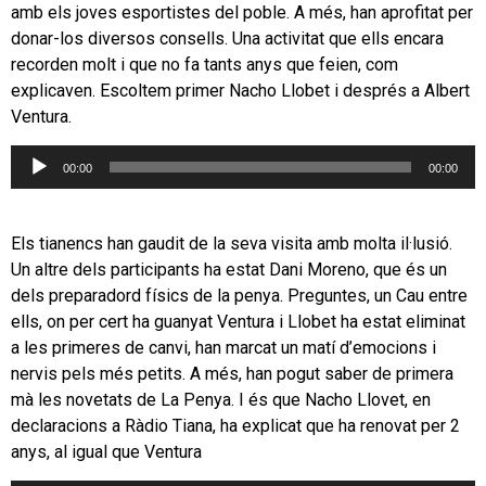
amb els joves esportistes del poble. A més, han aprofitat per
donar-los diversos consells. Una activitat que ells encara
recorden molt i que no fa tants anys que feien, com
explicaven. Escoltem primer Nacho Llobet i després a Albert
Ventura.
Reproductor
00:00
00:00
d'àudio
Els tianencs han gaudit de la seva visita amb molta il·lusió.
Un altre dels participants ha estat Dani Moreno, que és un
dels preparadord físics de la penya. Preguntes, un Cau entre
ells, on per cert ha guanyat Ventura i Llobet ha estat eliminat
a les primeres de canvi, han marcat un matí d’emocions i
nervis pels més petits. A més, han pogut saber de primera
mà les novetats de La Penya. I és que Nacho Llovet, en
declaracions a Ràdio Tiana, ha explicat que ha renovat per 2
anys, al igual que Ventura