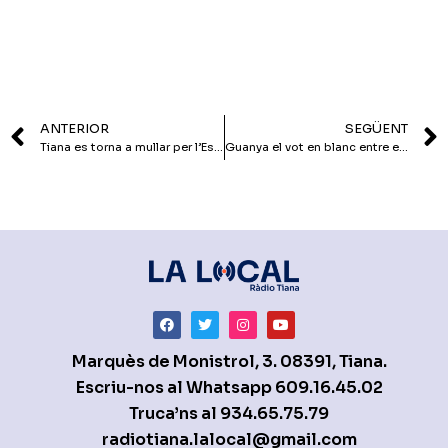
ANTERIOR
SEGÜENT
Tiana es torna a mullar per l’Esclerosi Múltiple
Guanya el vot en blanc entre els socialistes tianencs
Marquès de Monistrol, 3. 08391, Tiana.
Escriu-nos al Whatsapp
609.16.45.02
Truca’ns al
934.65.75.79
radiotiana.lalocal@gmail.com