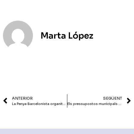
Marta López
ANTERIOR
SEGÜENT
La Penya Barcelonista organitza una conferència sobre la simbiosi entre el Barça i Catalunya
Els pressupostos municipals del 2023 s’aproven de manera definitiva