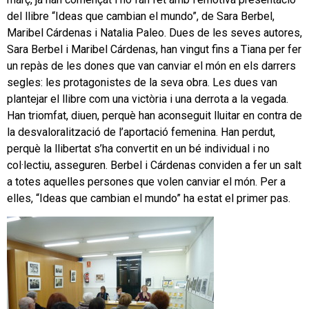
del llibre “Ideas que cambian el mundo”, de Sara Berbel,
Maribel Cárdenas i Natalia Paleo. Dues de les seves autores,
Sara Berbel i Maribel Cárdenas, han vingut fins a Tiana per fer
un repàs de les dones que van canviar el món en els darrers
segles: les protagonistes de la seva obra. Les dues van
plantejar el llibre com una victòria i una derrota a la vegada.
Han triomfat, diuen, perquè han aconseguit lluitar en contra de
la desvaloralització de l’aportació femenina. Han perdut,
perquè la llibertat s’ha convertit en un bé individual i no
col·lectiu, asseguren. Berbel i Cárdenas conviden a fer un salt
a totes aquelles persones que volen canviar el món. Per a
elles, “Ideas que cambian el mundo” ha estat el primer pas.