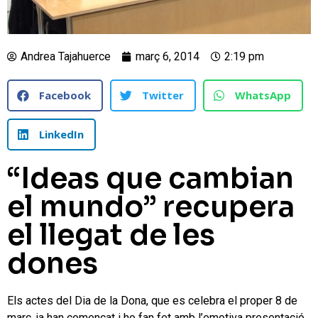
Andrea Tajahuerce
març 6, 2014
2:19 pm
Facebook
Twitter
WhatsApp
LinkedIn
“Ideas que cambian
el mundo” recupera
el llegat de les
dones
Els actes del Dia de la Dona, que es celebra el proper 8 de
març, ja han començat i ho fan fet amb l’emotiva presentació