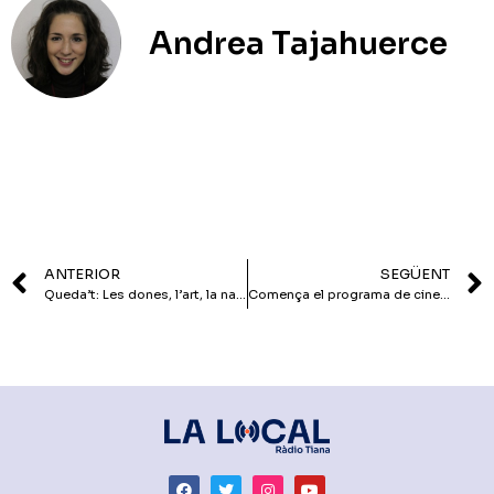
Andrea Tajahuerce
ANTERIOR
SEGÜENT
Queda’t: Les dones, l’art, la natura i el bon menjar de Tiana
Comença el programa de cinema ‘Fila 6’ a Ràdio Tiana