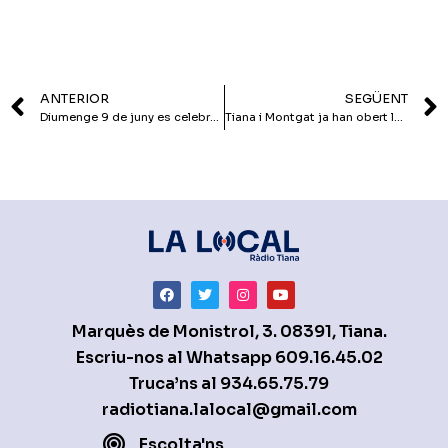
ANTERIOR
SEGÜENT
Diumenge 9 de juny es celebren les eleccions al Parlament europeu
Tiana i Montgat ja han obert les inscripcions de l’Estiu jove
Marquès de Monistrol, 3. 08391, Tiana.
Escriu-nos al Whatsapp
609.16.45.02
Truca’ns al
934.65.75.79
radiotiana.lalocal@gmail.com
Escolta'ns