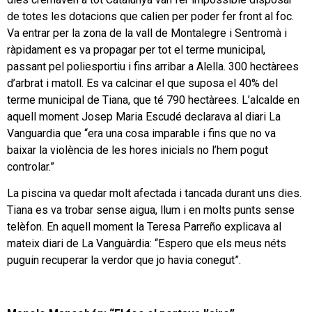
de totes les dotacions que calien per poder fer front al foc.
Va entrar per la zona de la vall de Montalegre i Sentromà i
ràpidament es va propagar per tot el terme municipal,
passant pel poliesportiu i fins arribar a Alella. 300 hectàrees
d’arbrat i matoll. Es va calcinar el que suposa el 40% del
terme municipal de Tiana, que té 790 hectàrees. L’alcalde en
aquell moment Josep Maria Escudé declarava al diari La
Vanguardia que “era una cosa imparable i fins que no va
baixar la violència de les hores inicials no l’hem pogut
controlar.”
La piscina va quedar molt afectada i tancada durant uns dies.
Tiana es va trobar sense aigua, llum i en molts punts sense
telèfon. En aquell moment la Teresa Parreño explicava al
mateix diari de La Vanguàrdia: “Espero que els meus néts
puguin recuperar la verdor que jo havia conegut”.