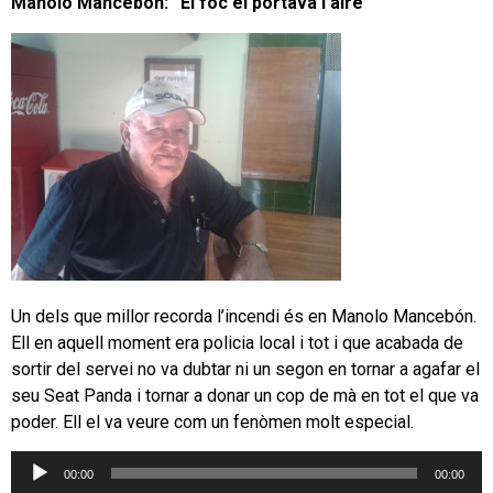
Manolo Mancebón: “El foc el portava l’aire”
Un dels que millor recorda l’incendi és en Manolo Mancebón.
Ell en aquell moment era policia local i tot i que acabada de
sortir del servei no va dubtar ni un segon en tornar a agafar el
seu Seat Panda i tornar a donar un cop de mà en tot el que va
poder. Ell el va veure com un fenòmen molt especial.
Reproductor
00:00
00:00
d'àudio