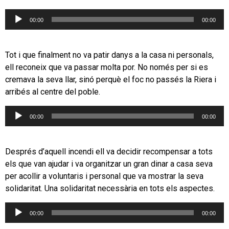
Reproductor
00:00
00:00
d'àudio
Tot i que finalment no va patir danys a la casa ni personals,
ell reconeix que va passar molta por. No només per si es
cremava la seva llar, sinó perquè el foc no passés la Riera i
arribés al centre del poble.
Reproductor
00:00
00:00
d'àudio
Després d’aquell incendi ell va decidir recompensar a tots
els que van ajudar i va organitzar un gran dinar a casa seva
per acollir a voluntaris i personal que va mostrar la seva
solidaritat. Una solidaritat necessària en tots els aspectes.
Reproductor
00:00
00:00
d'àudio