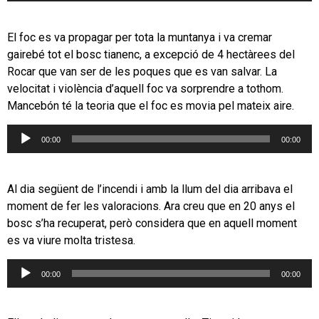
El foc es va propagar per tota la muntanya i va cremar
gairebé tot el bosc tianenc, a excepció de 4 hectàrees del
Rocar que van ser de les poques que es van salvar. La
velocitat i violència d’aquell foc va sorprendre a tothom.
Mancebón té la teoria que el foc es movia pel mateix aire.
Reproductor
00:00
00:00
d'àudio
Al dia següent de l’incendi i amb la llum del dia arribava el
moment de fer les valoracions. Ara creu que en 20 anys el
bosc s’ha recuperat, però considera que en aquell moment
es va viure molta tristesa.
Reproductor
00:00
00:00
d'àudio