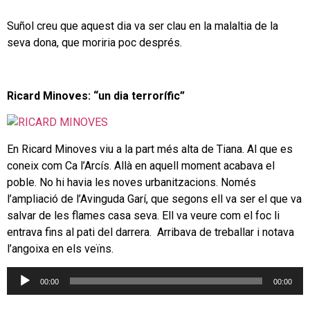
Suñol creu que aquest dia va ser clau en la malaltia de la
seva dona, que moriria poc després.
Ricard Minoves: “un dia terrorífic”
En Ricard Minoves viu a la part més alta de Tiana. Al que es
coneix com Ca l’Arcís. Allà en aquell moment acabava el
poble. No hi havia les noves urbanitzacions. Només
l’ampliació de l’Avinguda Garí, que segons ell va ser el que va
salvar de les flames casa seva. Ell va veure com el foc li
entrava fins al pati del darrera. Arribava de treballar i notava
l’angoixa en els veïns.
Reproductor
00:00
00:00
d'àudio