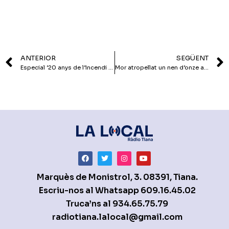
ANTERIOR
SEGÜENT
Especial ’20 anys de l’Incendi del 94′
Mor atropellat un nen d’onze anys a l’estació de Montgat
Marquès de Monistrol, 3. 08391, Tiana.
Escriu-nos al Whatsapp
609.16.45.02
Truca’ns al
934.65.75.79
radiotiana.lalocal@gmail.com