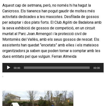
Aquest cap de setmana, però, no només hi ha hagut la
Canicross. Els tianencs han pogut gaudir de moltes més
activitats dedicades a les mascotes. Desfilada de gossos
per adoptar i dos plats forts. El Club Agiliti de Badalona amb
la seva exhibició de gossos de competició, en un circuit
muntat al Parc Joan Armengol i la protecció civil de
Montornès del Vallès, amb els seus gossos de rescat. Els
assistents han quedat “encetats” amb elles i els mateixos
organitzadors ja saben que poden tornar a comptar amb les
dues entitats pel que vulguin. Ferran Almeida
Reproductor
00:00
00:00
d'àudio
.