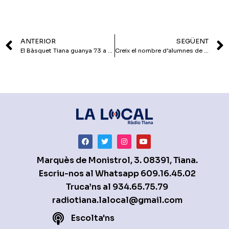
ANTERIOR
SEGÜENT
El Bàsquet Tiana guanya 73 a 74 a la pista del Salt B i posa pressió a la lliga
Creix el nombre d’alumnes de l’Escola de Música i Dansa
Marquès de Monistrol, 3. 08391, Tiana.
Escriu-nos al Whatsapp
609.16.45.02
Truca’ns al
934.65.75.79
radiotiana.lalocal@gmail.com
Escolta'ns