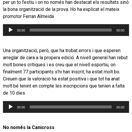
per un to festiu i on no només han destacat els resultats sinó
la bona organització de la prova. Ho ha explicat el mateix
promotor Ferran Almeida
Reproductor
00:00
00:00
d'àudio
Una organització, però, que ha trobat errors i que esperen
arreglar de cara a la propera edició. A nivell general han rebut
molt bones crítiques i es creu que el nivell esportiu, on
finalment 77 participants s’hi han inscrit, ha estat molt bo.
Creuen que la valoració ha estat positiva i que tot ha anat
molt bé tenint en compte les inscripcions que tenien a falta
de 10 dies.
Reproductor
00:00
00:00
d'àudio
No només la Canicross