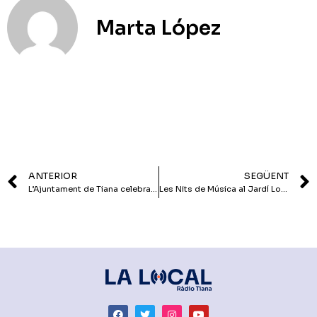
Marta López
ANTERIOR
SEGÜENT
L’Ajuntament de Tiana celebra un acte d’agraïment a totes les persones i cossos operatius que van participar en l’extinció de l’incendi de Tiana: “El foc del 26 de juny no el va aturar una sola cosa ni una sola persona, el vam aturar entre tots”
Les Nits de Música al Jardí Lola Anglada continuen amb en Carlus: “Tot i que el folk també formava part de la meva vida, sentia que no li estava donant l’espai que mereixia”