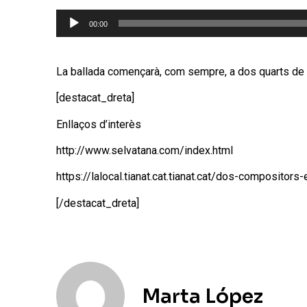
Reproductor
00:00
d'àudio
La ballada començarà, com sempre, a dos quarts de 
[destacat_dreta]
Enllaços d’interès
http://www.selvatana.com/index.html
https://lalocal.tianat.cat.tianat.cat/dos-compositor
[/destacat_dreta]
Marta López