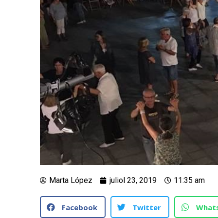
Marta López
juliol 23, 2019
11:35 am
Facebook
Twitter
What