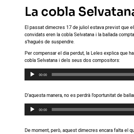
La cobla Selvatana
El passat dimecres 17 de juliol estava previst que el
convidats eren la cobla Selvatana i la ballada compta
s’hagués de suspendre.
Per compensar el dia perdut, la Leles explica que han
cobla Selvatana i dels seus dos compositors:
Reproductor
00:00
d'àudio
D’aquesta manera, no es perdrà l’oportunitat de balla
Reproductor
00:00
d'àudio
De moment, però, aquest dimecres encara falta el que