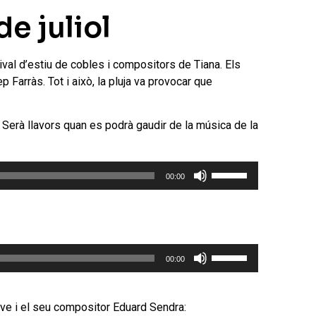
e juliol
ival d’estiu de cobles i compositors de Tiana. Els
Farràs. Tot i això, la pluja va provocar que
. Serà llavors quan es podrà gaudir de la música de la
Feu
00:00
servir
les
tecles
de
Feu
fletxa
00:00
servir
cap
les
amunt/cap
tecles
avall
ove i el seu compositor Eduard Sendra: