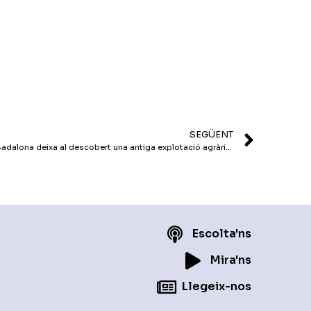
SEGÜENT
L’excavació del sector de l’Estrella de Badalona deixa al descobert una antiga explotació agrària romana
Escolta'ns
Mira'ns
Llegeix-nos