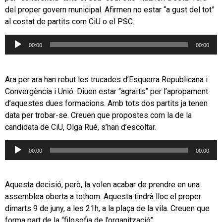
del proper govern municipal. Afirmen no estar “a gust del tot”
al costat de partits com CiU o el PSC.
Reproductor
00:00
00:00
d'àudio
Ara per ara han rebut les trucades d’Esquerra Republicana i
Convergència i Unió. Diuen estar “agraïts” per l’apropament
d’aquestes dues formacions. Amb tots dos partits ja tenen
data per trobar-se. Creuen que propostes com la de la
candidata de CiU, Olga Rué, s’han d’escoltar.
Reproductor
00:00
00:00
d'àudio
Aquesta decisió, però, la volen acabar de prendre en una
assemblea oberta a tothom. Aquesta tindrà lloc el proper
dimarts 9 de juny, a les 21h, a la plaça de la vila. Creuen que
forma part de la “filosofia de l’organització”.