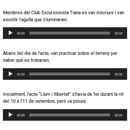
Membres del Club Excursionista Tiana es van inscriure i van
escollir l’agulla que il·luminarien:
Reproductor
00:00
00:00
d'àudio
Abans del dia de l’acte, van practicar sobre el terreny per
saber què es trobarien:
Reproductor
00:00
00:00
d'àudio
Inicialment, l’acte “Llum i llibertat” s’havia de fer durant la nit
del 10 a l’11 de setembre, però va ploure:
Reproductor
00:00
00:00
d'àudio