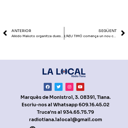
ANTERIOR
SEGÜENT
Aikido Makoto organitza dues sessions de portes obertes a l’octubre
L’AEU TIMÓ comença un nou curs amb una xerrada sobre Dret
Marquès de Monistrol, 3. 08391, Tiana.
Escriu-nos al Whatsapp
609.16.45.02
Truca’ns al
934.65.75.79
radiotiana.lalocal@gmail.com