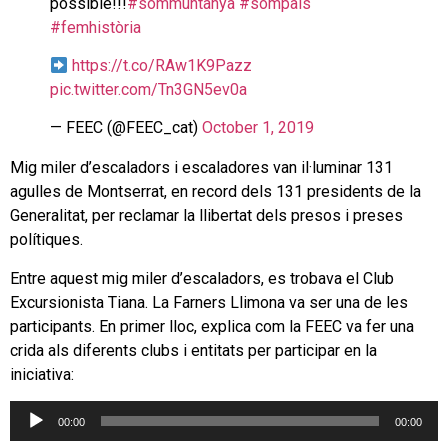
possible!!!
#sommuntanya
#sompaís
#femhistòria
https://t.co/RAw1K9Pazz
pic.twitter.com/Tn3GN5ev0a
— FEEC (@FEEC_cat)
October 1, 2019
Mig miler d’escaladors i escaladores van il·luminar 131
agulles de Montserrat, en record dels 131 presidents de la
Generalitat, per reclamar la llibertat dels presos i preses
polítiques.
Entre aquest mig miler d’escaladors, es trobava el Club
Excursionista Tiana. La Farners Llimona va ser una de les
participants. En primer lloc, explica com la FEEC va fer una
crida als diferents clubs i entitats per participar en la
iniciativa:
Reproductor
00:00
00:00
d'àudio