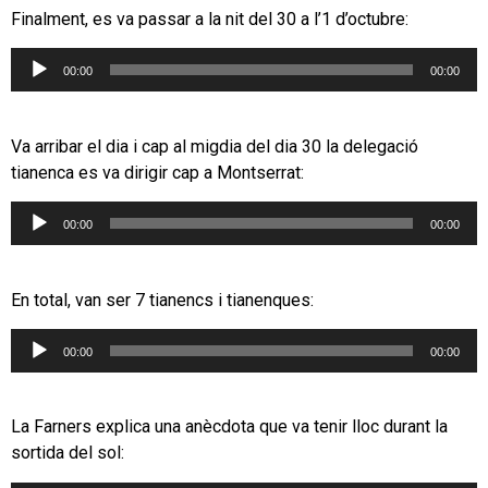
Finalment, es va passar a la nit del 30 a l’1 d’octubre:
Reproductor
00:00
00:00
d'àudio
Va arribar el dia i cap al migdia del dia 30 la delegació
tianenca es va dirigir cap a Montserrat:
Reproductor
00:00
00:00
d'àudio
En total, van ser 7 tianencs i tianenques:
Reproductor
00:00
00:00
d'àudio
La Farners explica una anècdota que va tenir lloc durant la
sortida del sol: