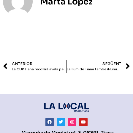
Marta López
ANTERIOR
SEGÜENT
La CUP Tiana recollirà avals per la candidatura a les generals
La llum de Tiana també il·lumina Montserrat
Marquès de Monistrol, 3. 08391, Tiana.