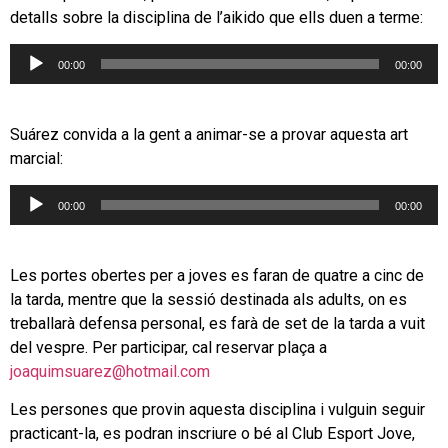
detalls sobre la disciplina de l’aikido que ells duen a terme:
Reproductor
00:00
00:00
d'àudio
Suárez convida a la gent a animar-se a provar aquesta art
marcial:
Reproductor
00:00
00:00
d'àudio
Les portes obertes per a joves es faran de quatre a cinc de
la tarda, mentre que la sessió destinada als adults, on es
treballarà defensa personal, es farà de set de la tarda a vuit
del vespre. Per participar, cal reservar plaça a
joaquimsuarez@hotmail.com
Les persones que provin aquesta disciplina i vulguin seguir
practicant-la, es podran inscriure o bé al Club Esport Jove,