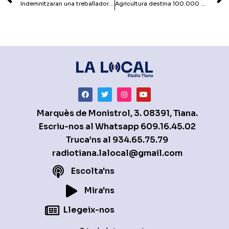
Indemnitzaran una treballadora de la residència Sant Cebrià, sancionada per haver anat a votar
Agricultura destina 100.000 euros per combatre la plaga dels pins del Maresme
Marquès de Monistrol, 3. 08391, Tiana.
Escriu-nos al Whatsapp
609.16.45.02
Truca’ns al
934.65.75.79
radiotiana.lalocal@gmail.com
Escolta'ns
Mira'ns
Llegeix-nos