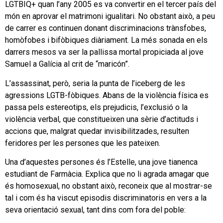
LGTBIQ+ quan l’any 2005 es va convertir en el tercer país del
món en aprovar el matrimoni igualitari. No obstant això, a peu
de carrer es continuen donant discriminacions trànsfobes,
homòfobes i bifòbiques diàriament. La més sonada en els
darrers mesos va ser la pallissa mortal propiciada al jove
Samuel a Galícia al crit de “maricón”.
L’assassinat, però, seria la punta de l’iceberg de les
agressions LGTB-fòbiques. Abans de la violència física es
passa pels estereotips, els prejudicis, l’exclusió o la
violència verbal, que constitueixen una sèrie d’actituds i
accions que, malgrat quedar invisibilitzades, resulten
feridores per les persones que les pateixen.
Una d’aquestes persones és l’Estelle, una jove tianenca
estudiant de Farmàcia. Explica que no li agrada amagar que
és homosexual, no obstant això, reconeix que al mostrar-se
tal i com és ha viscut episodis discriminatoris en vers a la
seva orientació sexual, tant dins com fora del poble: