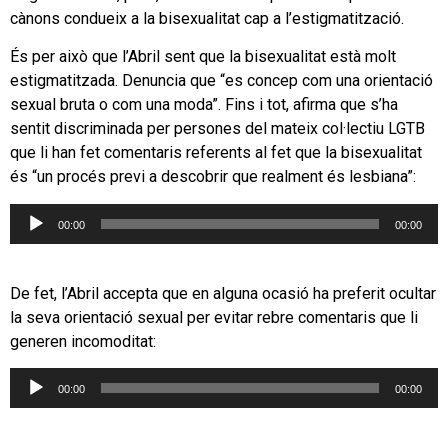
cànons condueix a la bisexualitat cap a l’estigmatització.
És per això que l’Abril sent que la bisexualitat està molt
estigmatitzada. Denuncia que “es concep com una orientació
sexual bruta o com una moda”. Fins i tot, afirma que s’ha
sentit discriminada per persones del mateix col·lectiu LGTB
que li han fet comentaris referents al fet que la bisexualitat
és “un procés previ a descobrir que realment és lesbiana”:
Reproductor
00:00
00:00
d'àudio
De fet, l’Abril accepta que en alguna ocasió ha preferit ocultar
la seva orientació sexual per evitar rebre comentaris que li
generen incomoditat:
Reproductor
00:00
00:00
d'àudio