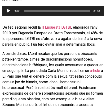
Reproductor
00:00
00:00
d'àudio
De fet, segons recull la
II Enquesta LGTBI
, elaborada l’any
2019 per l’Agència Europea de Drets Fonamentals, el 48% de
les persones LGTBI no s’atreveix a agafar de la mà a la seva
parella en públic. I un terç evitar anar a determinats llocs.
A banda d’això, l’Abril recalca que les persones bisexuals
pateixen també, a més de discriminacions homòfobes,
discriminacions bifòbiques, les quals acostumen a quedar en
un segon pla. La periodista Carla Merino, recull en un
article
a
El País que tant el gènere com la sexualitat estan concebuts
com un joc de binaris, home-dona i homosexual-
heterosexual. Però la realitat és molt diferent. Existeixen
expressions de gènere i orientacions sexuals que no formen
part d’aquesta binaritat, com per exemple la bisexualitat.
Segons Merino, però, el fet de no respondre a aquests