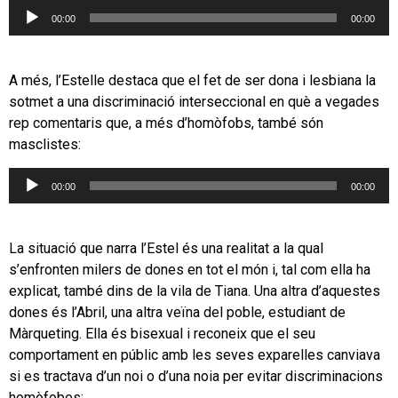
Reproductor
00:00
00:00
d'àudio
A més, l’Estelle destaca que el fet de ser dona i lesbiana la
sotmet a una discriminació interseccional en què a vegades
rep comentaris que, a més d’homòfobs, també són
masclistes:
Reproductor
00:00
00:00
d'àudio
La situació que narra l’Estel és una realitat a la qual
s’enfronten milers de dones en tot el món i, tal com ella ha
explicat, també dins de la vila de Tiana. Una altra d’aquestes
dones és l’Abril, una altra veïna del poble, estudiant de
Màrqueting. Ella és bisexual i reconeix que el seu
comportament en públic amb les seves exparelles canviava
si es tractava d’un noi o d’una noia per evitar discriminacions
homòfobes: