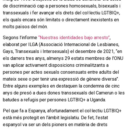
de discriminació cap a persones homosexuals, bisexuals i
transsexuals i fer avançar els drets del col·lectiu LGTBIQ+,
els quals encara són limitats o directament inexistents en
molts països del món.
Segons l’informe
“Nuestras identidades bajo arresto”
,
elaborat per ILGA (Associació Internacional de Lesbianes,
Gays, Transexuals i Intersexuals) el desembre de 2021, “en
els darrers tres anys, almenys 29 estats membres de l’ONU
van aplicar activament disposicions criminalitzants a
persones per actes sexuals consensuats entre adults del
mateix sexe o per tenir una expressió de gènere diversa”.
Entre alguns exemples en destaquen la condemna de cinc
anys de presó a dues dones transsexuals del Camerun o les
batudes a refugis per persones LGTBIQ+ a Uganda.
Pel que fa a Espanya, afortunadament el col·lectiu LGTBIQ+
està més protegit en l’àmbit legislatiu. De fet, l’estat
espanyol va ser un dels pioners en matèria de drets