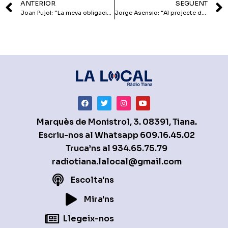
ANTERIOR
SEGÜENT
Joan Pujol: “La meva obligació és la de continuar ajudant al poble”
Jorge Asensio: “Al projecte de l’any que ve continuarà qui hi vulgui estar”
Marquès de Monistrol, 3. 08391, Tiana.
Escriu-nos al Whatsapp
609.16.45.02
Truca’ns al
934.65.75.79
radiotiana.lalocal@gmail.com
Escolta'ns
Mira'ns
Llegeix-nos