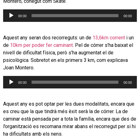
Montero, conegut com Skate.
Reproductor
00:00
00:00
d'àudio
Aquest any seran dos recorreguts: un de
13,6km corrent
i un
de
10km per poder fer caminant
. Pel de córrer s’ha baixat el
nivell de dificultat física, però s’ha augmentat el de
psicològica. Sobretot en els primers 3 km, com explicava
Joan Montero.
Reproductor
00:00
00:00
d'àudio
Aquest any es pot optar per les dues modalitats, encara que
es creu que la que tindrà més èxit serà la de córrer. La de
caminar està pensada per a tota la família, encara que des de
l’organització es recomana mirar abans el recorregut per si hi
ha dificultats amb els nens.