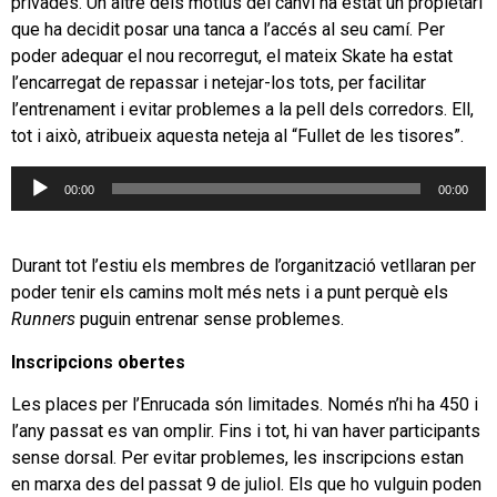
privades. Un altre dels motius del canvi ha estat un propietari
que ha decidit posar una tanca a l’accés al seu camí. Per
poder adequar el nou recorregut, el mateix Skate ha estat
l’encarregat de repassar i netejar-los tots, per facilitar
l’entrenament i evitar problemes a la pell dels corredors. Ell,
tot i això, atribueix aquesta neteja al “Fullet de les tisores”.
Reproductor
00:00
00:00
d'àudio
Durant tot l’estiu els membres de l’organització vetllaran per
poder tenir els camins molt més nets i a punt perquè els
Runners
puguin entrenar sense problemes.
Inscripcions obertes
Les places per l’Enrucada són limitades. Només n’hi ha 450 i
l’any passat es van omplir. Fins i tot, hi van haver participants
sense dorsal. Per evitar problemes, les inscripcions estan
en marxa des del passat 9 de juliol. Els que ho vulguin poden