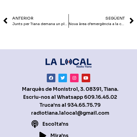
ANTERIOR
SEGÜENT
Junts per Tiana demana un ple extraordinari per parlar sobre el projecte de Can Riera
Nova àrea d’emergència a la cantonada d’Avinguda Onze de Setembre amb Carrer Maresme
Marquès de Monistrol, 3. 08391, Tiana.
Escriu-nos al Whatsapp
609.16.45.02
Truca’ns al
934.65.75.79
radiotiana.lalocal@gmail.com
Escolta'ns
Mira'ns