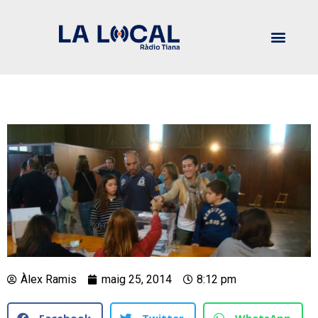
Àlex Ramis
maig 25, 2014
8:12 pm