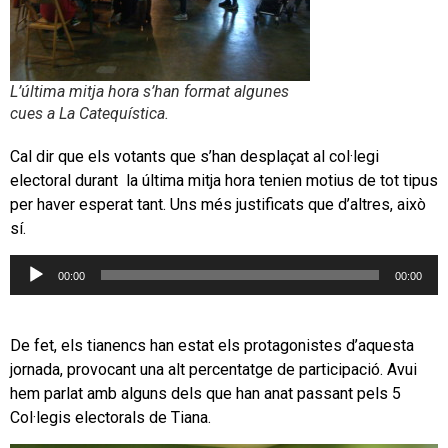
L’última mitja hora s’han format algunes
cues a La Catequística.
Cal dir que els votants que s’han desplaçat al col·legi
electoral durant la última mitja hora tenien motius de tot tipus
per haver esperat tant. Uns més justificats que d’altres, això
sí.
Reproductor
00:00
00:00
d'àudio
De fet, els tianencs han estat els protagonistes d’aquesta
jornada, provocant una alt percentatge de participació. Avui
hem parlat amb alguns dels que han anat passant pels 5
Col·legis electorals de Tiana.