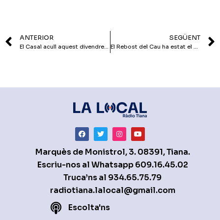
ANTERIOR
SEGÜENT
El Casal acull aquest divendres un gran acte sobre l’acollida a refugiats
El Rebost del Cau ha estat el nou laboratori de lectura a Can Baratau
Marquès de Monistrol, 3. 08391, Tiana.
Escriu-nos al Whatsapp
609.16.45.02
Truca’ns al
934.65.75.79
radiotiana.lalocal@gmail.com
Escolta'ns