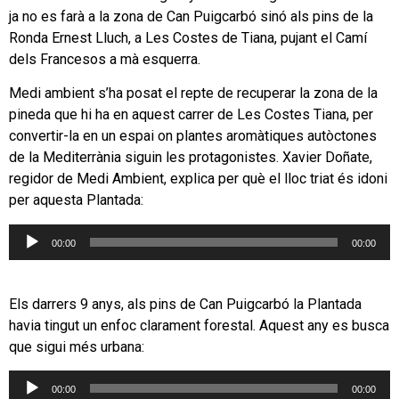
ja no es farà a la zona de Can Puigcarbó sinó als pins de la
Ronda Ernest Lluch, a Les Costes de Tiana, pujant el Camí
dels Francesos a mà esquerra.
Medi ambient s’ha posat el repte de recuperar la zona de la
pineda que hi ha en aquest carrer de Les Costes Tiana, per
convertir-la en un espai on plantes aromàtiques autòctones
de la Mediterrània siguin les protagonistes. Xavier Doñate,
regidor de Medi Ambient, explica per què el lloc triat és idoni
per aquesta Plantada:
Reproductor
00:00
00:00
d'àudio
Els darrers 9 anys, als pins de Can Puigcarbó la Plantada
havia tingut un enfoc clarament forestal. Aquest any es busca
que sigui més urbana:
Reproductor
00:00
00:00