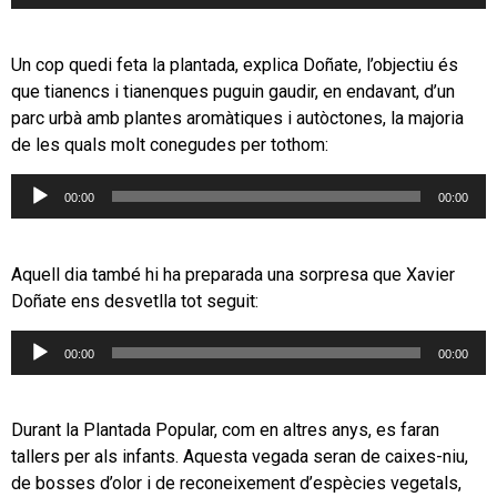
d'àudio
Un cop quedi feta la plantada, explica Doñate, l’objectiu és
que tianencs i tianenques puguin gaudir, en endavant, d’un
parc urbà amb plantes aromàtiques i autòctones, la majoria
de les quals molt conegudes per tothom:
Reproductor
00:00
00:00
d'àudio
Aquell dia també hi ha preparada una sorpresa que Xavier
Doñate ens desvetlla tot seguit:
Reproductor
00:00
00:00
d'àudio
Durant la Plantada Popular, com en altres anys, es faran
tallers per als infants. Aquesta vegada seran de caixes-niu,
de bosses d’olor i de reconeixement d’espècies vegetals,