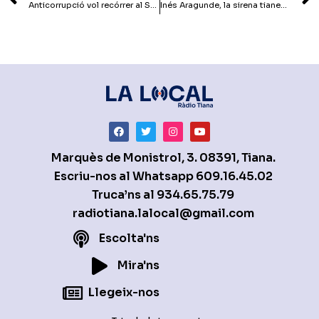
Anticorrupció vol recórrer al Suprem l’arxivament del cas de la FMC
Inés Aragunde, la sirena tianenca
Marquès de Monistrol, 3. 08391, Tiana.
Escriu-nos al Whatsapp
609.16.45.02
Truca’ns al
934.65.75.79
radiotiana.lalocal@gmail.com
Escolta'ns
Mira'ns
Llegeix-nos