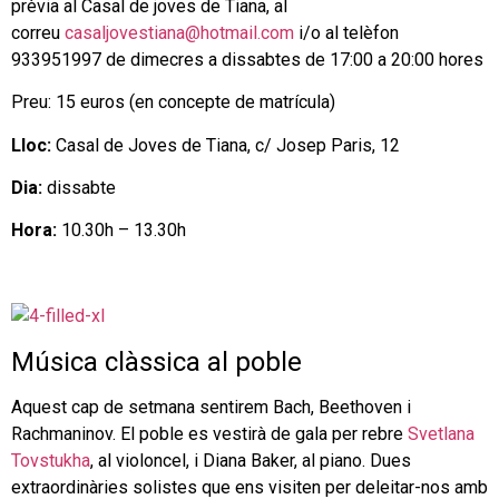
prèvia al Casal de joves de Tiana, al
correu
casaljovestiana@hotmail.com
i/o al telèfon
933951997 de dimecres a dissabtes de 17:00 a 20:00 hores
Preu: 15 euros (en concepte de matrícula)
Lloc:
Casal de Joves de Tiana, c/ Josep Paris, 12
Dia:
dissabte
Hora:
10.30h – 13.30h
Música clàssica al poble
Aquest cap de setmana sentirem Bach, Beethoven i
Rachmaninov. El poble es vestirà de gala per rebre
Svetlana
Tovstukha
, al violoncel, i Diana Baker, al piano. Dues
extraordinàries solistes que ens visiten per deleitar-nos amb