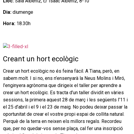
Lloc:
Sala Albéniz, c/ Isaac Albéniz, 8-10
Dia:
diumenge
Hora:
18.30h
Creant un hort ecològic
Crear un hort ecològic no és feina fàcil. A Tiana, però, en
sabem molt. I si no, ens n’ensenyarà la Neus Molins i Miró,
l’enginyera agrònoma que dirigeix el taller per aprendre a
crear un hort ecològic. Es tracta d’un taller dividit en vàries
sessions, la primera aquest 28 de març i les següents l’11 i
el 25 d’abril i el 9 i el 23 de maig. No podeu deixar passar la
oportunitat de crear el vostre propi espai de collita natural.
Perquè de la terra en neixen els millors regals. Recordeu
que, per no quedar-vos sense plaça, cal fer una inscripció