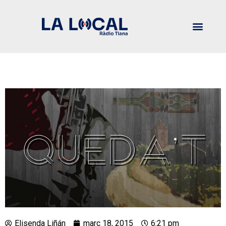
Elisenda Liñán
març 18, 2015
6:21 pm