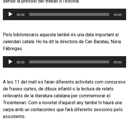
sense la pressió del treball o l’escola.
Reproductor
00:00
00:00
d'àudio
Pels bibliotecaris aquesta també és una data important al
calendari català. Ho ha dit la directora de Can Baratau, Núria
Fàbregas.
Reproductor
00:00
00:00
d'àudio
A les 11 del matí es faran diferents activitats com concursos
de frases curtes, de dibuix infantil o la lectura de relats
rellevants de la literatura catalana per commemorar el
Tricentenari. Com a novetat d’aquest any també hi haurà una
carpa amb un contacontes que farà diferents sessions pels
assistents.