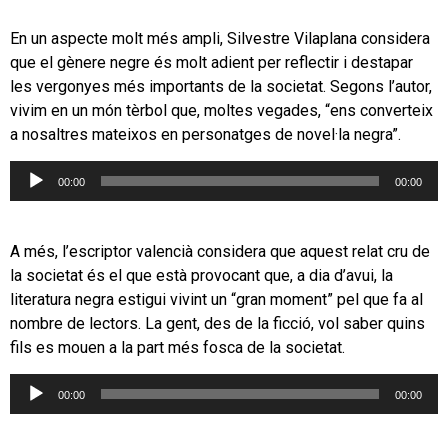
En un aspecte molt més ampli, Silvestre Vilaplana considera
que el gènere negre és molt adient per reflectir i destapar
les vergonyes més importants de la societat. Segons l’autor,
vivim en un món tèrbol que, moltes vegades, “ens converteix
a nosaltres mateixos en personatges de novel·la negra”.
Reproductor
00:00
00:00
d'àudio
A més, l’escriptor valencià considera que aquest relat cru de
la societat és el que està provocant que, a dia d’avui, la
literatura negra estigui vivint un “gran moment” pel que fa al
nombre de lectors. La gent, des de la ficció, vol saber quins
fils es mouen a la part més fosca de la societat.
Reproductor
00:00
00:00
d'àudio