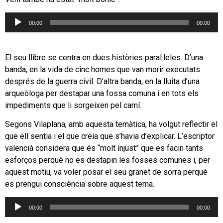
Reproductor
00:00
00:00
d'àudio
El seu llibre se centra en dues històries paral·leles. D’una
banda, en la vida de cinc homes que van morir executats
després de la guerra civil. D’altra banda, en la lluita d’una
arqueòloga per destapar una fossa comuna i en tots els
impediments que li sorgeixen pel camí.
Segons Vilaplana, amb aquesta temàtica, ha volgut reflectir el
que ell sentia i el que creia que s’havia d’explicar. L’escriptor
valencià considera que és “molt injust” que es facin tants
esforços perquè no es destapin les fosses comunes i, per
aquest motiu, va voler posar el seu granet de sorra perquè
es prengui consciència sobre aquest tema.
Reproductor
00:00
00:00
d'àudio