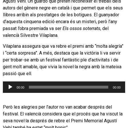
Agustí Vehí. Un guardó que pretén reconèixer el treball dels
autors del gènere negre en català i que permet que els seus
llibres arribin als prestatges de les botigues. El guanyador
d’aquesta cinquena edició encara és un misteri, però l’any
passat l’obra premiada va ser
Els ossos soterrats
, del
valencià Silvestre Vilaplana.
Vilaplana assegura que va rebre el premi amb “molta alegría”
i “certa sorpresa”. A més, destaca que la victòria li va servir
per trobar-se amb un festival fantàstic ple d’activitats i de
gent molt amable, que vivia la novel·la negra amb la mateixa
passió que ell.
Reproductor
00:00
00:00
d'àudio
Però les alegries per l’autor no van acabar després del
festival. El valencià considera que el procés que ha viscut la
seva novel·la després de rebre el Premi Memorial Agustí
Vehí també ha estat “molt bonic”.