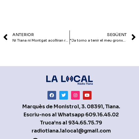
ANTERIOR
SEGÜENT
Ni Tiana ni Montgat acolliran refugiats, ara per ara
“Ja torno a tenir el meu gronxador de niu”
Marquès de Monistrol, 3. 08391, Tiana.
Escriu-nos al Whatsapp
609.16.45.02
Truca’ns al
934.65.75.79
radiotiana.lalocal@gmail.com