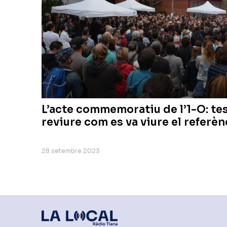
L’acte commemoratiu de l’1-O: te
reviure com es va viure el referè
28 setembre 2023