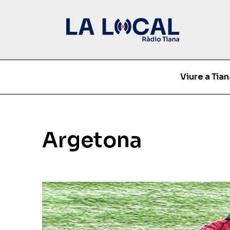
Viure a Tian
Argetona