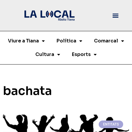
Viure a Tiana
Política
Comarcal
Cultura
Esports
bachata
ENTITATS