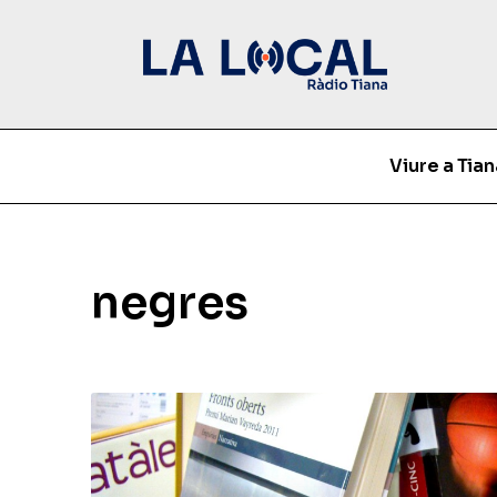
Viure a Tian
negres