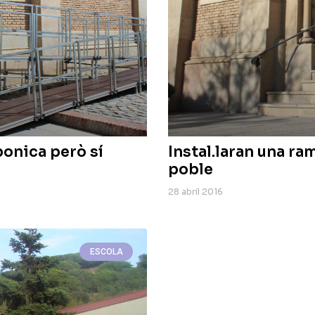
bonica però sí
Instal.laran una ra
poble
28 abril 2016
ESCOLA