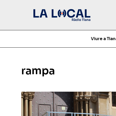
Viure a Tian
rampa