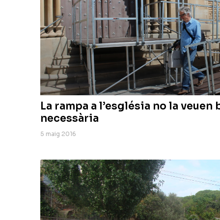
La rampa a l’església no la veuen 
necessària
5 maig 2016