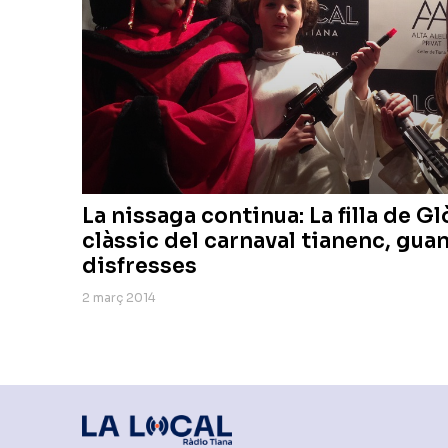
La nissaga continua: La filla de G
clàssic del carnaval tianenc, gua
disfresses
2 març 2014