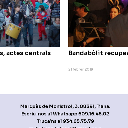
s, actes centrals
Bandabòlit recuper
21 febrer 2019
Marquès de Monistrol, 3. 08391, Tiana.
Escriu-nos al Whatsapp
609.16.45.02
Truca’ns al
934.65.75.79