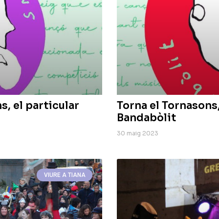
s, el particular
Torna el Tornasons,
Bandabòlit
30 maig 2023
VIURE A TIANA