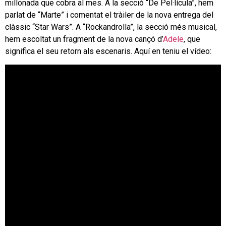
millonada que cobra al mes. A la secció “De Pel·lícula”, hem
parlat de “Marte” i comentat el tràiler de la nova entrega del
clàssic “Star Wars”. A “Rockandrolla”, la secció més musical,
hem escoltat un fragment de la nova cançó d’
Adele
, que
significa el seu retorn als escenaris. Aquí en teniu el vídeo: