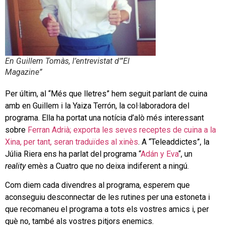
En Guillem Tomàs, l’entrevistat d'”El
Magazine”
Per últim, al “Més que lletres” hem seguit parlant de cuina
amb en Guillem i la Yaiza Terrón, la col·laboradora del
programa. Ella ha portat una notícia d’alò més interessant
sobre
Ferran Adrià; exporta les seves receptes de cuina a la
Xina, per tant, seran traduïdes al xinès
. A “Teleaddictes”, la
Júlia Riera ens ha parlat del programa “
Adán y Eva
“, un
reality
emès a Cuatro que no deixa indiferent a ningú.
Com diem cada divendres al programa, esperem que
aconseguiu desconnectar de les rutines per una estoneta i
que recomaneu el programa a tots els vostres amics i, per
què no, també als vostres pitjors enemics.