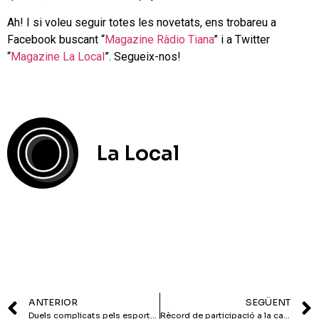
Ah! I si voleu seguir totes les novetats, ens trobareu a
Facebook buscant “
Magazine Ràdio Tiana
” i a Twitter
“
Magazine La Local
”. Segueix-nos!
La Local
ANTERIOR
SEGÜENT
Duels complicats pels esports tianencs
Rècord de participació a la caminada solidària contra el càncer de mama