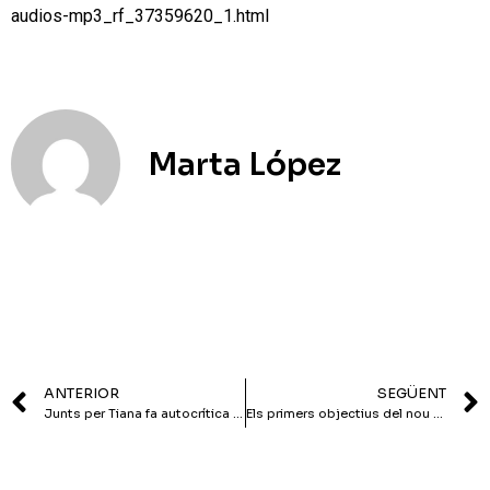
audios-mp3_rf_37359620_1.html
Marta López
ANTERIOR
SEGÜENT
Junts per Tiana fa autocrítica i lamenta la falta de transparència en les negociacions que van portar al pacte de govern
Els primers objectius del nou equip de govern: Pla d’Actuació Municipal i pressupostos