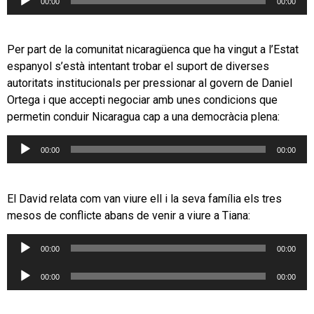
00:00
00:00
d'àudio
Per part de la comunitat nicaragüenca que ha vingut a l’Estat
espanyol s’està intentant trobar el suport de diverses
autoritats institucionals per pressionar al govern de Daniel
Ortega i que accepti negociar amb unes condicions que
permetin conduir Nicaragua cap a una democràcia plena:
Reproductor
00:00
00:00
d'àudio
El David relata com van viure ell i la seva família els tres
mesos de conflicte abans de venir a viure a Tiana:
Reproductor
00:00
00:00
d'àudio
Reproductor
00:00
00:00
d'àudio