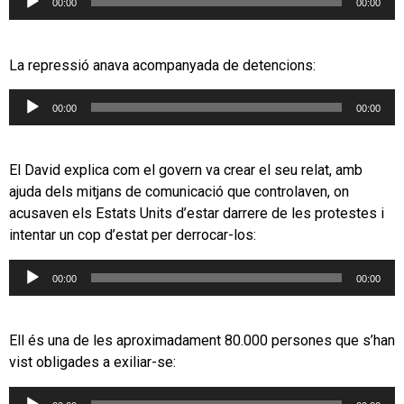
00:00
00:00
d'àudio
La repressió anava acompanyada de detencions:
Reproductor
00:00
00:00
d'àudio
El David explica com el govern va crear el seu relat, amb
ajuda dels mitjans de comunicació que controlaven, on
acusaven els Estats Units d’estar darrere de les protestes i
intentar un cop d’estat per derrocar-los:
Reproductor
00:00
00:00
d'àudio
Ell és una de les aproximadament 80.000 persones que s’han
vist obligades a exiliar-se:
Reproductor