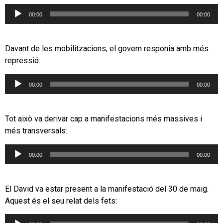
Reproductor
00:00
00:00
d'àudio
Davant de les mobilitzacions, el govern responia amb més
repressió:
Reproductor
00:00
00:00
d'àudio
Tot això va derivar cap a manifestacions més massives i
més transversals:
Reproductor
00:00
00:00
d'àudio
El David va estar present a la manifestació del 30 de maig.
Aquest és el seu relat dels fets:
Reproductor