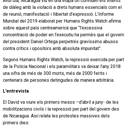
Avui dia, Nicaragua viu en una etapa on conviuen els intents
de diàleg amb la violació a drets humans essencials com el
de reunió, manifestació i llibertat d’expressió. L’Informe
Mundial del 2019 elaborat per Humans Rights Watch afirma
sobre aquest país centreamericà que “l’excessiva
concentració de poder en l’executiu ha permès que el govern
del president Daniel Ortega perpetrés gravíssims abusos
contra crítics i opositors amb absoluta impunitat”.
Segons Humans Rights Watch, la repressió exercida per part
de la Policia Nacional i els paramilitars va deixar l’any 2018
una xifra de més de 300 morts, més de 2000 ferits i
centenars de persones detingudes de manera arbitrària.
L’entrevista
El David va viure els primers mesos –d’abril a juny- de les
mobilitzacions civils i la repressió per part del govern des
de Nicaragua. Així relata les protestes massives dels
primers dies: