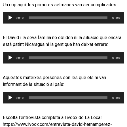
Un cop aquí, les primeres setmanes van ser complicades:
Reproductor
00:00
00:00
d'àudio
El David i la seva família no obliden ni la situació que encara
està patint Nicaragua ni la gent que han deixat enrere:
Reproductor
00:00
00:00
d'àudio
Aquestes mateixes persones són les que els hi van
informant de la situació al país:
Reproductor
00:00
00:00
d'àudio
Escolta l’entrevista completa a l’ivoox de La Local:
https://www.ivoox.com/entrevista-david-hernamperez-