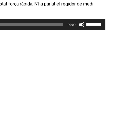
stat força ràpida. N’ha parlat el regidor de medi
Feu
00:00
servir
les
tecles
de
fletxa
cap
amunt/cap
avall
per
incrementar
o
disminuir
el
volum.