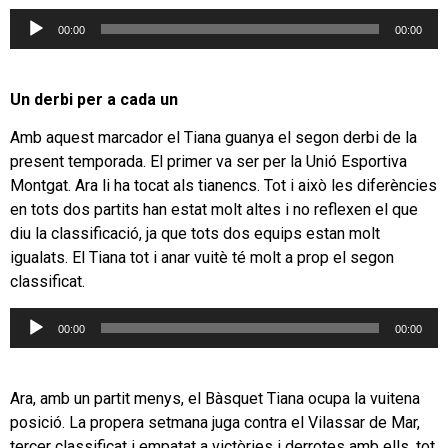
Reproductor
00:00
00:00
d'àudio
Un derbi per a cada un
Amb aquest marcador el Tiana guanya el segon derbi de la
present temporada. El primer va ser per la Unió Esportiva
Montgat. Ara li ha tocat als tianencs. Tot i això les diferències
en tots dos partits han estat molt altes i no reflexen el que
diu la classificació, ja que tots dos equips estan molt
igualats. El Tiana tot i anar vuitè té molt a prop el segon
classificat.
Reproductor
00:00
00:00
d'àudio
Ara, amb un partit menys, el Bàsquet Tiana ocupa la vuitena
posició. La propera setmana juga contra el Vilassar de Mar,
tercer classificat i empatat a victòries i derrotes amb ells, tot