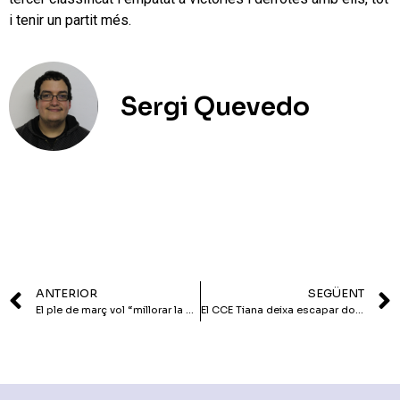
i tenir un partit més.
Sergi Quevedo
ANTERIOR
SEGÜENT
El ple de març vol “millorar la confiança del ciutadà”
El CCE Tiana deixa escapar dos punts en 5 minuts (3-3)