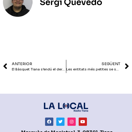
Sergi Quevedo
ANTERIOR
SEGÜENT
El Bàsquet Tiana s’endú el derbi contra el Montgat (96-80)
Les entitats més petites se salven de l’Impost de Societats