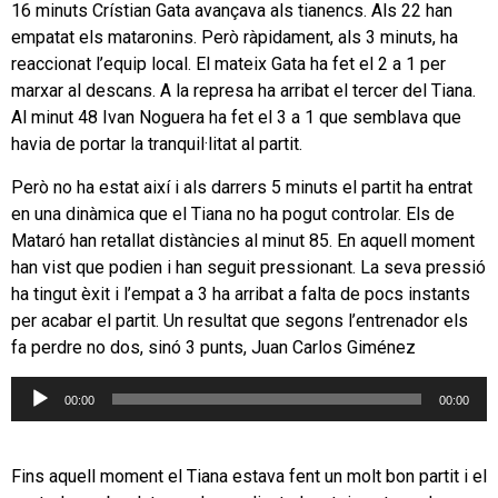
16 minuts Crístian Gata avançava als tianencs. Als 22 han
empatat els mataronins. Però ràpidament, als 3 minuts, ha
reaccionat l’equip local. El mateix Gata ha fet el 2 a 1 per
marxar al descans. A la represa ha arribat el tercer del Tiana.
Al minut 48 Ivan Noguera ha fet el 3 a 1 que semblava que
havia de portar la tranquil·litat al partit.
Però no ha estat així i als darrers 5 minuts el partit ha entrat
en una dinàmica que el Tiana no ha pogut controlar. Els de
Mataró han retallat distàncies al minut 85. En aquell moment
han vist que podien i han seguit pressionant. La seva pressió
ha tingut èxit i l’empat a 3 ha arribat a falta de pocs instants
per acabar el partit. Un resultat que segons l’entrenador els
fa perdre no dos, sinó 3 punts, Juan Carlos Giménez
Reproductor
00:00
00:00
d'àudio
Fins aquell moment el Tiana estava fent un molt bon partit i el