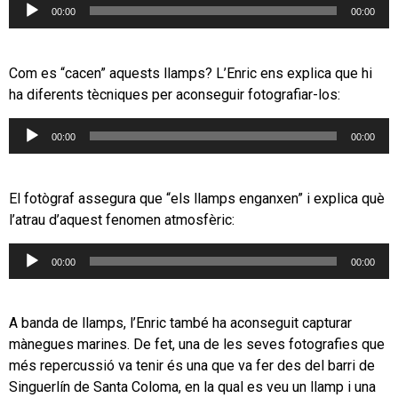
Reproductor
00:00
00:00
d'àudio
Com es “cacen” aquests llamps? L’Enric ens explica que hi
ha diferents tècniques per aconseguir fotografiar-los:
Reproductor
00:00
00:00
d'àudio
El fotògraf assegura que “els llamps enganxen” i explica què
l’atrau d’aquest fenomen atmosfèric:
Reproductor
00:00
00:00
d'àudio
A banda de llamps, l’Enric també ha aconseguit capturar
mànegues marines. De fet, una de les seves fotografies que
més repercussió va tenir és una que va fer des del barri de
Singuerlín de Santa Coloma, en la qual es veu un llamp i una