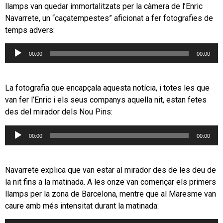
llamps van quedar immortalitzats per la càmera de l’Enric
Navarrete, un “caçatempestes” aficionat a fer fotografies de
temps advers:
Reproductor
00:00
00:00
d'àudio
La fotografia que encapçala aquesta notícia, i totes les que
van fer l’Enric i els seus companys aquella nit, estan fetes
des del mirador dels Nou Pins:
Reproductor
00:00
00:00
d'àudio
Navarrete explica que van estar al mirador des de les deu de
la nit fins a la matinada. A les onze van començar els primers
llamps per la zona de Barcelona, mentre que al Maresme van
caure amb més intensitat durant la matinada: