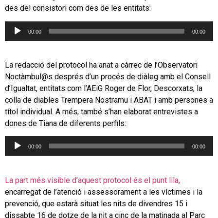
des del consistori com des de les entitats:
Reproductor
00:00
00:00
d'àudio
La redacció del protocol ha anat a càrrec de l’Observatori
Noctàmbul@s després d’un procés de diàleg amb el Consell
d’Igualtat, entitats com l’AEiG Roger de Flor, Descorxats, la
colla de diables Trempera Nostramu i ABAT i amb persones a
títol individual. A més, també s’han elaborat entrevistes a
dones de Tiana de diferents perfils:
Reproductor
00:00
00:00
d'àudio
La part més visible d’aquest protocol és el punt lila,
encarregat de l’atenció i assessorament a les víctimes i la
prevenció, que estarà situat les nits de divendres 15 i
dissabte 16 de dotze de la nit a cinc de la matinada al Parc