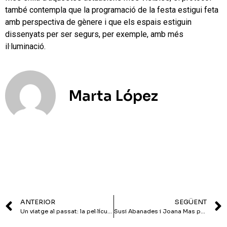
també contempla que la programació de la festa estigui feta
amb perspectiva de gènere i que els espais estiguin
dissenyats per ser segurs, per exemple, amb més
il·luminació.
Marta López
ANTERIOR
SEGÜENT
Un viatge al passat: la pel·lícula restaurada del tramvia s’estrena per Festa Major
Susi Abanades i Joana Mas posen accent tianenc al cartell musical de la Festa Major