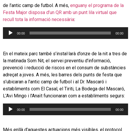
de l’antic camp de futbol. A més,
enguany el programa de la
Festa Major disposa d’un QR amb un punt lila virtual que
recull tota la informació necessària
:
Reproductor
00:00
00:00
d'àudio
En el mateix parc també s’instal·larà d’onze de la nit a tres de
la matinada Som Nit, el servei preventiu d’informació,
prevenció i reducció de riscos en el consum de substàncies
adreçat a joves. A més, les barres dels punts de festa que
s’ubicaran a l’antic camp de futbol i al Dr. Mascaró i
establiments com El Casal, el Tiriti, La Bodega del Mascaró,
L’Avi Mingo i l’Anaït funcionaran com a establiments segurs:
Reproductor
00:00
00:00
d'àudio
Més enllà d’aquestes actuacions més visibles, el protocol