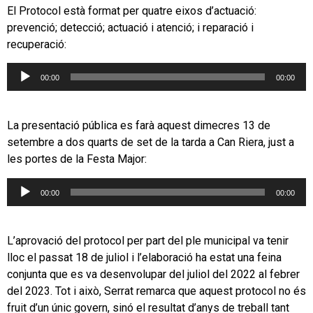
El Protocol està format per quatre eixos d’actuació:
prevenció; detecció; actuació i atenció; i reparació i
recuperació:
Reproductor
00:00
00:00
d'àudio
La presentació pública es farà aquest dimecres 13 de
setembre a dos quarts de set de la tarda a Can Riera, just a
les portes de la Festa Major:
Reproductor
00:00
00:00
d'àudio
L’aprovació del protocol per part del ple municipal va tenir
lloc el passat 18 de juliol i l’elaboració ha estat una feina
conjunta que es va desenvolupar del juliol del 2022 al febrer
del 2023. Tot i això, Serrat remarca que aquest protocol no és
fruit d’un únic govern, sinó el resultat d’anys de treball tant