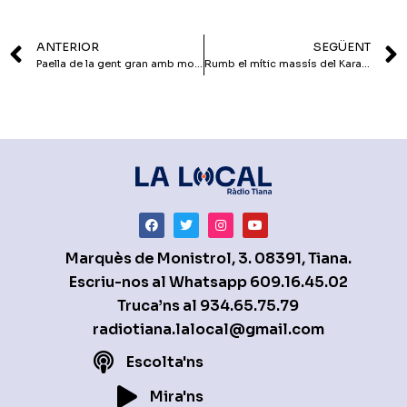
ANTERIOR
SEGÜENT
Paella de la gent gran amb molt d’espectacle
Rumb el mític massís del Karakorum
Marquès de Monistrol, 3. 08391, Tiana.
Escriu-nos al Whatsapp
609.16.45.02
Truca’ns al
934.65.75.79
radiotiana.lalocal@gmail.com
Escolta'ns
Mira'ns