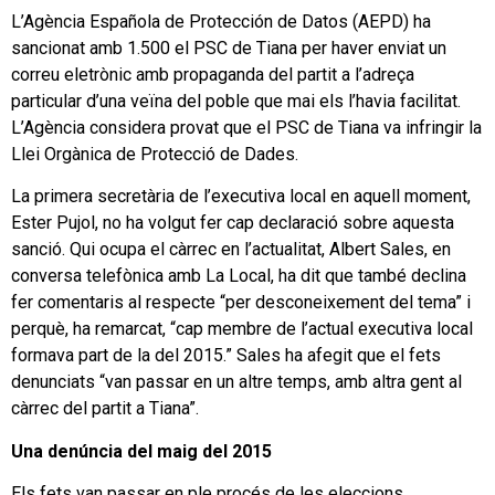
L’Agència Española de Protección de Datos (AEPD) ha
sancionat amb 1.500 el PSC de Tiana per haver enviat un
correu eletrònic amb propaganda del partit a l’adreça
particular d’una veïna del poble que mai els l’havia facilitat.
L’Agència considera provat que el PSC de Tiana va infringir la
Llei Orgànica de Protecció de Dades.
La primera secretària de l’executiva local en aquell moment,
Ester Pujol, no ha volgut fer cap declaració sobre aquesta
sanció. Qui ocupa el càrrec en l’actualitat, Albert Sales, en
conversa telefònica amb La Local, ha dit que també declina
fer comentaris al respecte “per desconeixement del tema” i
perquè, ha remarcat, “cap membre de l’actual executiva local
formava part de la del 2015.” Sales ha afegit que el fets
denunciats “van passar en un altre temps, amb altra gent al
càrrec del partit a Tiana”.
Una denúncia del maig del 2015
Els fets van passar en ple procés de les eleccions