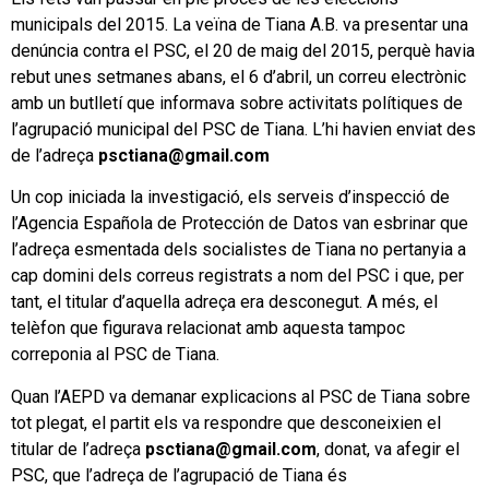
municipals del 2015. La veïna de Tiana A.B. va presentar una
denúncia contra el PSC, el 20 de maig del 2015, perquè havia
rebut unes setmanes abans, el 6 d’abril, un correu electrònic
amb un butlletí que informava sobre activitats polítiques de
l’agrupació municipal del PSC de Tiana. L’hi havien enviat des
de l’adreça
psctiana@gmail.com
Un cop iniciada la investigació, els serveis d’inspecció de
l’Agencia Española de Protección de Datos van esbrinar que
l’adreça esmentada dels socialistes de Tiana no pertanyia a
cap domini dels correus registrats a nom del PSC i que, per
tant, el titular d’aquella adreça era desconegut. A més, el
telèfon que figurava relacionat amb aquesta tampoc
correponia al PSC de Tiana.
Quan l’AEPD va demanar explicacions al PSC de Tiana sobre
tot plegat, el partit els va respondre que desconeixien el
titular de l’adreça
psctiana@gmail.com
, donat, va afegir el
PSC, que l’adreça de l’agrupació de Tiana és