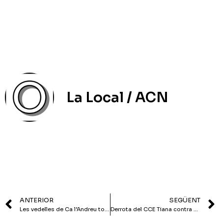
La Local / ACN
ANTERIOR
SEGÜENT
Les vedelles de Ca l’Andreu tornen a campar per les seves
Derrota del CCE Tiana contra el Bufalà (1-2) en un partit marcat per la duresa