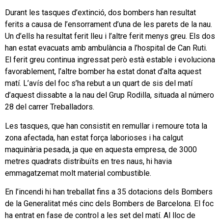
Durant les tasques d’extinció, dos bombers han resultat
ferits a causa de l’ensorrament d’una de les parets de la nau.
Un d’ells ha resultat ferit lleu i l’altre ferit menys greu. Els dos
han estat evacuats amb ambulància a l’hospital de Can Ruti.
El ferit greu continua ingressat però està estable i evoluciona
favorablement, l’altre bomber ha estat donat d’alta aquest
matí. L’avís del foc s’ha rebut a un quart de sis del matí
d’aquest dissabte a la nau del Grup Rodilla, situada al número
28 del carrer Treballadors.
Les tasques, que han consistit en remullar i remoure tota la
zona afectada, han estat força laborioses i ha calgut
maquinària pesada, ja que en aquesta empresa, de 3000
metres quadrats distribuïts en tres naus, hi havia
emmagatzemat molt material combustible.
En l’incendi hi han treballat fins a 35 dotacions dels Bombers
de la Generalitat més cinc dels Bombers de Barcelona. El foc
ha entrat en fase de control a les set del matí. Al lloc de