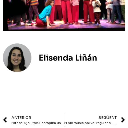
Elisenda Liñán
ANTERIOR
SEGÜENT
Esther Pujol: “Avui complim una promesa electoral”
El ple municipal vol regular el pis que allotjarà persones amb més necessitats