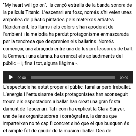
“My heart will go on”, la cançó estrella de la banda sonora de
la película Titanic. L’escenari era fosc, només s’hi veien unes
ampolles de plàstic pintades pels mateixos artistes.
Ràpidament, les llums i els colors s’han apoderat de
l’ambient i la melodia ha perdut protagonisme enmascarada
per la tendresa que desprenien els ballarins. Només
començar, una abraçada entre una de les professores de ball,
la Carmen, i una alumna, ha arrencat els aplaudiments del
públic – i, fins i tot, alguna llàgima -.
Reproductor
00:00
00:00
d'àudio
L’espectacle ha estat proper al públic, familiar però treballat.
L’energia i l’entusiasme dels protagonistes han aconseguit
treure els espectadors a ballar, han creat una gran festa
damunt de l’escenari. Tal i com ha explicat la Clara Sunyer,
una de les organitzadores i coreògrafes, la dansa que
imparteixen no té cap fi concret sinó que el que busquen és
el simple fet de gaudir de la música i ballar. Des de