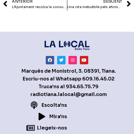
ANTERIOR
SEGÜENT
L’Ajuntament recolza la consulta del 9-N
Una cita ineludible pels aficionats al vi de la terra
Marquès de Monistrol, 3. 08391, Tiana.
Escriu-nos al Whatsapp
609.16.45.02
Truca’ns al
934.65.75.79
radiotiana.lalocal@gmail.com
Escolta'ns
Mira'ns
Llegeix-nos