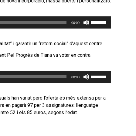
 de nova incorporació, massa oberts i personalitzats.
Feu
00:00
servir
les
tecles
tat” i garantir un “retorn social” d’aquest centre.
de
ent Pel Progrés de Tiana va votar en contra
fletxa
cap
amunt/cap
Feu
avall
00:00
servir
per
les
incrementar
tecles
uals han variat però l’oferta és més extensa per a
o
de
ara en pagarà 97 per 3 assignatures: llenguatge
disminuir
fletxa
entre 52 i els 85 euros, segons l’edat.
el
cap
volum.
amunt/cap
avall