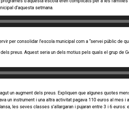
s programes d’aquesta escola eren complicats per a les famílies
municipal d’aquesta setmana.
vir per consolidar l’escola municipal com a “servei públic de quali
dels preus. Aquest seria un dels motius pels quals el grup de G
 hagut un augment dels preus. Expliquen que algunes quotes mens
a un instrument i una altra activitat pagava 110 euros al mes i 
ansa, les seves classes s’allargaran i pujaran entre 3 i 6 euros: 