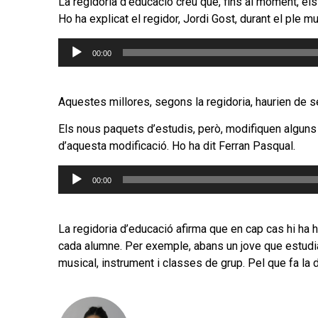
La regidoria d’educació creu que, fins al moment, el
Ho ha explicat el regidor, Jordi Gost, durant el ple 
Reproductor
00:00
d'àudio
Aquestes millores, segons la regidoria, haurien de ser
Els nous paquets d’estudis, però, modifiquen alguns 
d’aquesta modificació. Ho ha dit Ferran Pasqual.
Reproductor
00:00
d'àudio
La regidoria d’educació afirma que en cap cas hi ha
cada alumne. Per exemple, abans un jove que estudiav
musical, instrument i classes de grup. Pel que fa la d