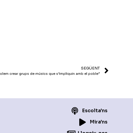
per
incrementar
o
disminuir
el
volum.
SEGÜENT
olem crear grups de músics que s’impliquin amb el poble”
Escolta'ns
Mira'ns