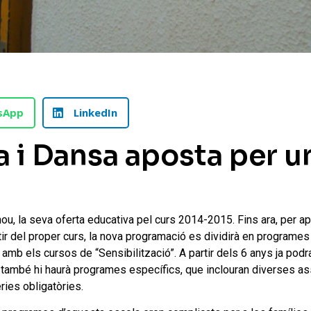
sApp
LinkedIn
a i Dansa aposta per u
u, la seva oferta educativa pel curs 2014-2015. Fins ara, per apu
tir del proper curs, la nova programació es dividirà en programes
mb els cursos de “Sensibilització”. A partir dels 6 anys ja podra
lts també hi haurà programes específics, que inclouran diverses a
ries obligatòries.