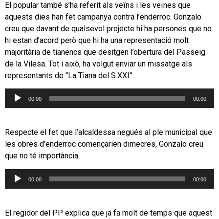
El popular també s’ha referit als veïns i les veïnes que
aquests dies han fet campanya contra l’enderroc. Gonzalo
creu que davant de qualsevol projecte hi ha persones que no
hi estan d’acord però que hi ha una representació molt
majoritària de tianencs que desitgen l’obertura del Passeig
de la Vilesa. Tot i això, ha volgut enviar un missatge als
representants de “La Tiana del S.XXI”.
Reproductor
00:00
00:00
d'àudio
Respecte el fet que l’alcaldessa negués al ple municipal que
les obres d’enderroc començarien dimecres, Gonzalo creu
que no té importància.
Reproductor
00:00
00:00
d'àudio
El regidor del PP explica que ja fa molt de temps que aquest