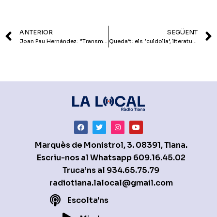
ANTERIOR
SEGÜENT
Joan Pau Hernández: “Transmetre informació errònia pot embrutar una mica”
Queda’t: els ‘culdolla’, literatura bilingüe i productes de la terra
Marquès de Monistrol, 3. 08391, Tiana.
Escriu-nos al Whatsapp
609.16.45.02
Truca’ns al
934.65.75.79
radiotiana.lalocal@gmail.com
Escolta'ns