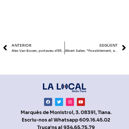
ANTERIOR
SEGÜENT
Alex Van Boven, portaveu d’ERC: “L’oposició tenim molt clar que fiscalitzarem l’acció de govern”
Albert Sales: “Possiblement, ara tinc les mans més lliures per poder expressar-me i ser com sóc que no dintre del partit”
Marquès de Monistrol, 3. 08391, Tiana.
Escriu-nos al Whatsapp
609.16.45.02
Truca’ns al
934.65.75.79