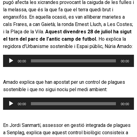
pugó afecta les xicrandes provocant la caiguda de les fulles i
la melassa, que és la que fa que el terra quedi brut i
enganxifós. En aquella ocasió, es van alliberar marietes a
cals Frares, a can Gaietà; la ronda Ernest Lluch, a Les Costes;
i la Plaça de la Vila.
Aquest divendres 28 de juliol ha sigut
el torn del parc de l’antic camp de futbol.
Ho explica la
regidora d’Urbanisme sostenible i Espai públic, Núria Amado:
Reproductor
00:00
00:00
d'àudio
Amado explica que han apostat per un control de plagues
sostenible i que no sigui nociu pel medi ambient:
Reproductor
00:00
00:00
d'àudio
En Jordi Sanmartí, assessor en gestió integrada de plagues
a Senplag, explica que aquest control biològic consisteix a