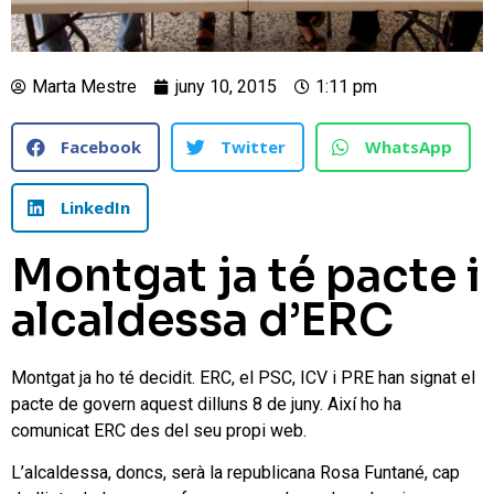
Marta Mestre
juny 10, 2015
1:11 pm
Facebook
Twitter
WhatsApp
LinkedIn
Montgat ja té pacte i
alcaldessa d’ERC
Montgat ja ho té decidit. ERC, el PSC, ICV i PRE han signat el
pacte de govern aquest dilluns 8 de juny. Així ho ha
comunicat ERC des del seu propi web.
L’alcaldessa, doncs, serà la republicana Rosa Funtané, cap