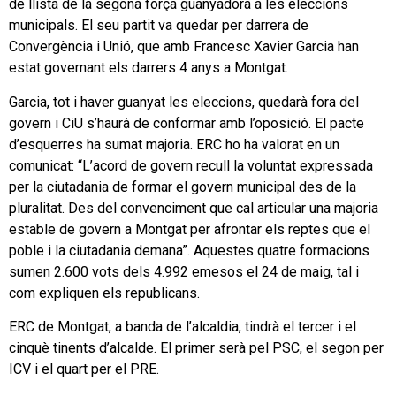
de llista de la segona força guanyadora a les eleccions
municipals. El seu partit va quedar per darrera de
Convergència i Unió, que amb Francesc Xavier Garcia han
estat governant els darrers 4 anys a Montgat.
Garcia, tot i haver guanyat les eleccions, quedarà fora del
govern i CiU s’haurà de conformar amb l’oposició. El pacte
d’esquerres ha sumat majoria. ERC ho ha valorat en un
comunicat: “L’acord de govern recull la voluntat expressada
per la ciutadania de formar el govern municipal des de la
pluralitat. Des del convenciment que cal articular una majoria
estable de govern a Montgat per afrontar els reptes que el
poble i la ciutadania demana”. Aquestes quatre formacions
sumen 2.600 vots dels 4.992 emesos el 24 de maig, tal i
com expliquen els republicans.
ERC de Montgat, a banda de l’alcaldia, tindrà el tercer i el
cinquè tinents d’alcalde. El primer serà pel PSC, el segon per
ICV i el quart per el PRE.