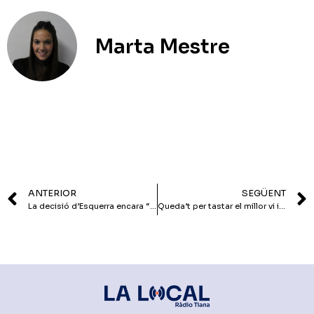
Marta Mestre
ANTERIOR
SEGÜENT
La decisió d’Esquerra encara “no està clara”
Queda’t per tastar el millor vi i menjar i viure la Festa Major Petita