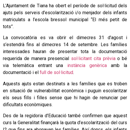
L’Ajuntament de Tiana ha obert el període de sol·licitud dels
ajuts pels serveis d’escolarització i/o menjador dels infants
matriculats a l’escola bressol municipal “El més petit de
tots”.
La convocatòria es va obrir el dimecres 31 d’agost i
s’estendrà fins al dimecres 14 de setembre. Les famílies
interessades hauran de presentar tota la documentació
requerida de manera presencial
sol·licitant cita prèvia
o bé
via telemàtica entrant una
instància genèrica
amb la
documentació i el
full de sol·licitud
.
Aquests ajuts estan destinats a les famílies que es troben
en situació de vulnerabilitat econòmica i puguin escolaritzar
els seus fills i filles sense que hi hagin de renunciar per
dificultats econòmiques.
Des de la regidoria d’Educació també confirmen que aquest
curs la Generalitat finançarà la quota d’escolarització del curs
I2 que fins ara abonaven les famílies. Així doncs, els infants