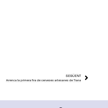
de
disminuir
fletxa
el
cap
volum.
amunt/cap
avall
per
incrementar
o
disminuir
el
volum.
SEGÜENT
Arrenca la primera fira de cerveses artesanes de Tiana