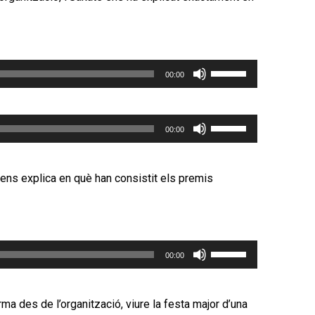
Feu
00:00
servir
les
tecles
Feu
00:00
de
servir
fletxa
les
cap
tecles
 ens explica en què han consistit els premis
amunt/cap
de
avall
fletxa
per
cap
incrementar
amunt/cap
Feu
o
avall
00:00
servir
disminuir
per
les
el
incrementar
tecles
ma des de l’organització, viure la festa major d’una
volum.
o