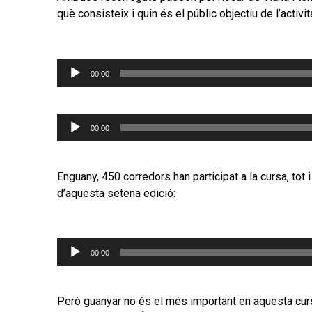
què consisteix i quin és el públic objectiu de l’activit
Reproductor
00:00
d'àudio
Reproductor
00:00
d'àudio
Enguany, 450 corredors han participat a la cursa, tot
d’aquesta setena edició:
Reproductor
00:00
d'àudio
Però guanyar no és el més important en aquesta cursa 