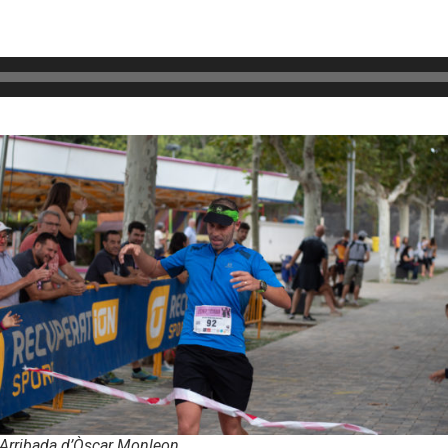
Arribada d’Òscar Monleon